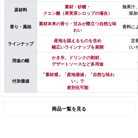
素材・砂糖・
無果汁
原材料
クエン酸（果実系シロップの場合）
添加
素材本来の香り・甘みが際立つ自然な味
香り・風味
香料に
わい
産地を謳えるものを含め
定
ラインナップ
幅広いラインナップを展開
（い
かき氷、ドリンクの割材、
用途の幅
デザートソースなど多用途
「素材感」「産地価値」「自然な味わ
付加価値
い」で
差別化可能
商品一覧を見る