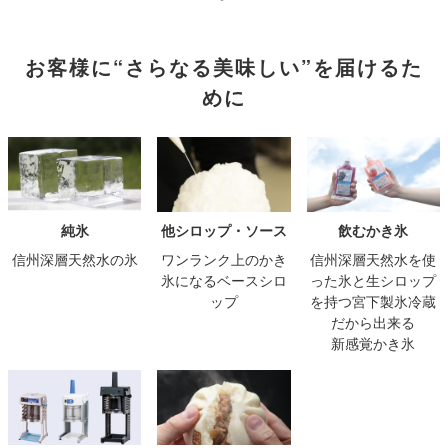
お客様に“さらなる美味しい”を届けるた
めに
純氷
他シロップ・ソース
飲むかき氷
信州深層天然水の氷
ワンランク上のかき
信州深層天然水を使
氷になるベースシロ
った氷と生シロップ
ップ
を持つ宮下製氷冷蔵
だから出来る
新感覚かき氷