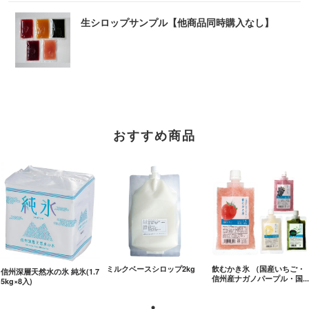
生シロップサンプル【他商品同時購入なし】
おすすめ商品
ミルクベースシロップ2kg
飲むかき氷 （国産いちご・
信州深層天然水の氷 純氷(1.7
信州産ナガノパープル・国..
5kg×8入)