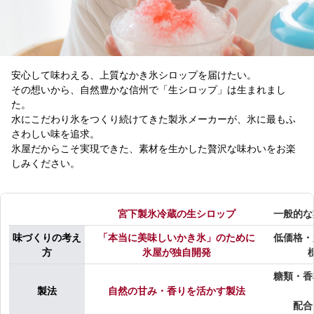
安心して味わえる、上質なかき氷シロップを届けたい。
その想いから、自然豊かな信州で「生シロップ」は生まれまし
た。
水にこだわり氷をつくり続けてきた製氷メーカーが、氷に最もふ
さわしい味を追求。
氷屋だからこそ実現できた、素材を生かした贅沢な味わいをお楽
しみください。
宮下製氷冷蔵の生シロップ
一般的な
味づくりの考え
「本当に美味しいかき氷」のために
低価格・
方
氷屋が独自開発
糖類・香
製法
自然の甘み・香りを活かす製法
配合