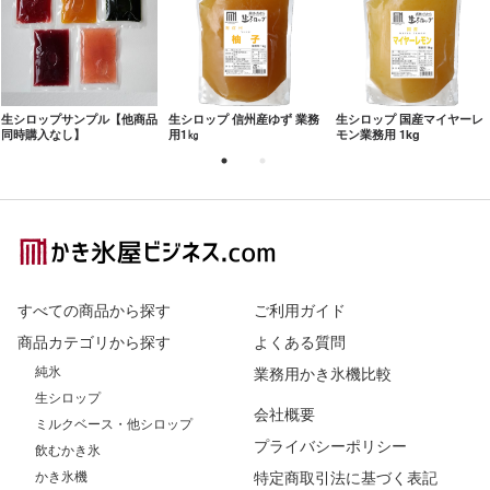
生シロップサンプル【他商品
生シロップ 信州産ゆず 業務
生シロップ 国産マイヤーレ
同時購入なし】
用1㎏
モン業務用 1kg
Footer
すべての商品から探す
ご利用ガイド
商品カテゴリから探す
よくある質問
純氷
業務用かき氷機比較
生シロップ
会社概要
ミルクベース・他シロップ
プライバシーポリシー
飲むかき氷
かき氷機
特定商取引法に基づく表記