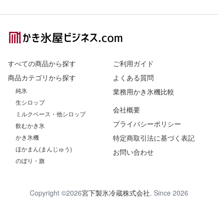
Footer
すべての商品から探す
ご利用ガイド
商品カテゴリから探す
よくある質問
純氷
業務用かき氷機比較
生シロップ
会社概要
ミルクベース・他シロップ
プライバシーポリシー
飲むかき氷
かき氷機
特定商取引法に基づく表記
ほかまん(まんじゅう)
お問い合わせ
のぼり・旗
Copyright ©2026
宮下製氷冷蔵株式会社
. Since 2026