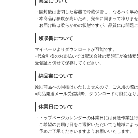
商品について
・開封後は密閉した容器で冷蔵保管し、なるべく早
・本商品は糖度が高いため、完全に固まって凍りま
お届け時は柔らかめの状態ですが、品質には問題ご
領収書について
マイページよりダウンロードが可能です。
※代金引換のお支払いでは配送会社の受領証が金銭受
受領証と併せて保存してください。
納品書について
原則商品への同梱はいたしませんので、ご入用の際
※商品発送メール受信以降、ダウンロード可能になり
休業日について
・トップページカレンダーの休業日には発送作業は
ご希望のお届け日をご選択いただいても地域によっ
予めご了承くださいますようお願いいたします。