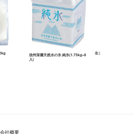
kg
生シロップ 国産いちご 
信州深層天然水の氷 純氷(1.75kg×8
入)
会社概要