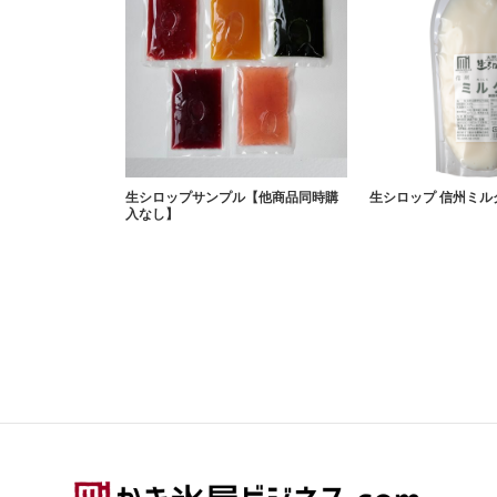
生シロップサンプル【他商品同時購
生シロップ 信州ミルク
入なし】
Footer