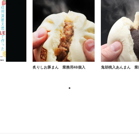
炙りしお豚まん 業務用48個入
鬼胡桃入あんまん 業