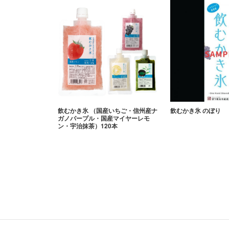
飲むかき氷 （国産いちご・信州産ナ
飲むかき氷 のぼり
ガノパープル・国産マイヤーレモ
ン・宇治抹茶）120本
Footer