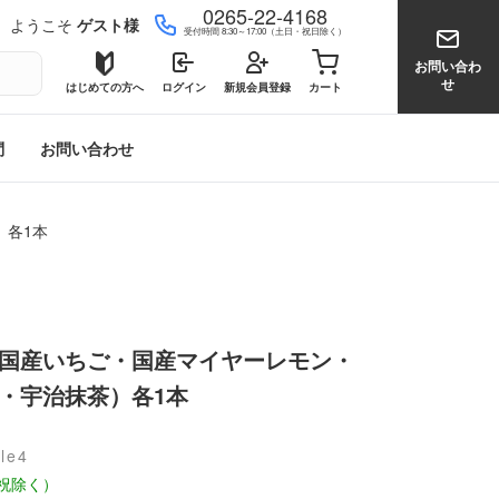
0265-22-4168
ようこそ
ゲスト様
受付時間 8:30～17:00（土日・祝日除く）
0
お問い合わ
せ
はじめての方へ
ログイン
新規会員登録
カート
問
お問い合わせ
）各1本
国産いちご・国産マイヤーレモン・
・宇治抹茶）各1本
le4
祝除く）