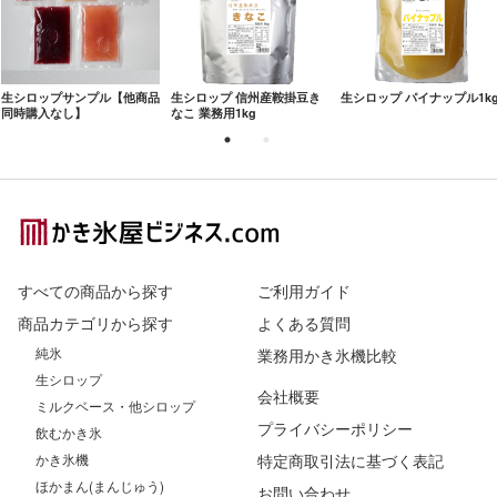
生シロップサンプル【他商品
生シロップ 信州産鞍掛豆き
生シロップ パイナップル1k
同時購入なし】
なこ 業務用1kg
Footer
すべての商品から探す
ご利用ガイド
商品カテゴリから探す
よくある質問
純氷
業務用かき氷機比較
生シロップ
会社概要
ミルクベース・他シロップ
プライバシーポリシー
飲むかき氷
かき氷機
特定商取引法に基づく表記
ほかまん(まんじゅう)
お問い合わせ