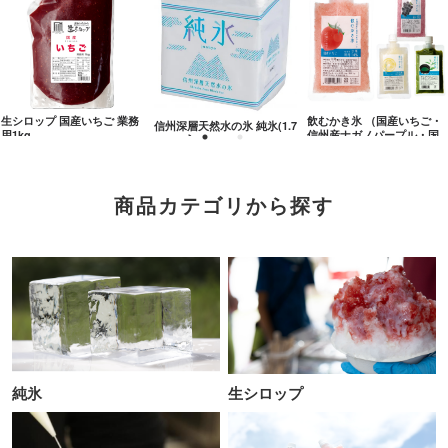
生シロップ 国産いちご 業務
飲むかき氷 （国産いちご・
信州深層天然水の氷 純氷(1.7
用1kg
信州産ナガノパープル・国..
5kg×8入)
商品カテゴリから探す
純氷
生シロップ