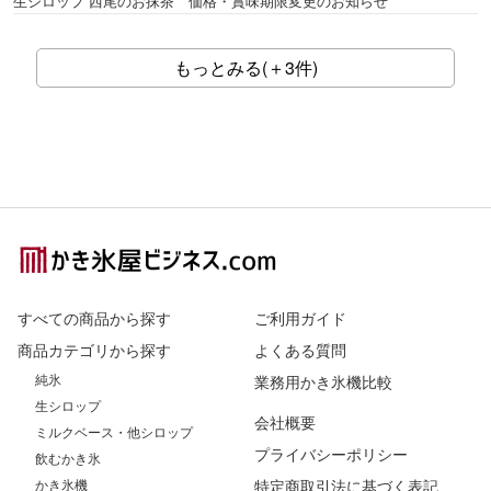
生シロップ 西尾のお抹茶 価格・賞味期限変更のお知らせ
もっとみる(＋3件)
Footer
すべての商品から探す
ご利用ガイド
商品カテゴリから探す
よくある質問
純氷
業務用かき氷機比較
生シロップ
会社概要
ミルクベース・他シロップ
プライバシーポリシー
飲むかき氷
かき氷機
特定商取引法に基づく表記