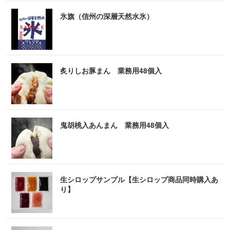
氷旗（信州の深層天然水氷）
炙りしお豚まん 業務用48個入
鬼胡桃入あんまん 業務用48個入
生シロップサンプル【生シロップ商品同時購入あ
り】