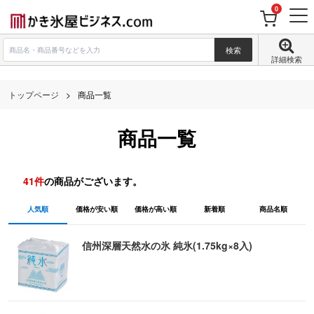
0
詳細検索
トップページ
商品一覧
商品一覧
41
件
の商品がございます。
人気順
価格が安い順
価格が高い順
新着順
商品名順
信州深層天然水の氷 純氷(1.75kg×8入)